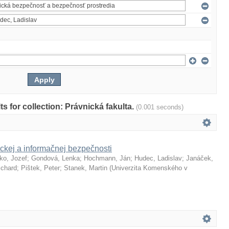
lts for collection: Právnická fakulta.
(0.001 seconds)
ckej a informačnej bezpečnosti
ko, Jozef
;
Gondová, Lenka
;
Hochmann, Ján
;
Hudec, Ladislav
;
Janáček,
ichard
;
Pištek, Peter
;
Stanek, Martin
(
Univerzita Komenského v