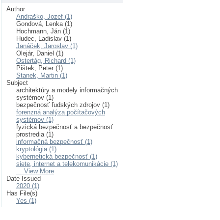
Author
Andraško, Jozef (1)
Gondová, Lenka (1)
Hochmann, Ján (1)
Hudec, Ladislav (1)
Janáček, Jaroslav (1)
Olejár, Daniel (1)
Ostertág, Richard (1)
Pištek, Peter (1)
Stanek, Martin (1)
Subject
architektúry a modely informačných
systémov (1)
bezpečnosť ľudských zdrojov (1)
forenzná analýza počítačových
systémov (1)
fyzická bezpečnosť a bezpečnosť
prostredia (1)
informačná bezpečnosť (1)
kryptológia (1)
kybernetická bezpečnosť (1)
siete, internet a telekomunikácie (1)
... View More
Date Issued
2020 (1)
Has File(s)
Yes (1)