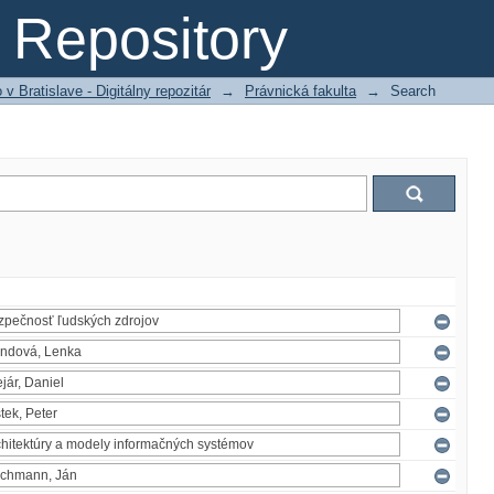
Repository
 Bratislave - Digitálny repozitár
→
Právnická fakulta
→
Search