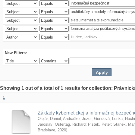
New Filters:
Showing 1 out of a total of 1 results for collection: Právnick
1
Základy kybernetickej a informačnej bezpečno
Olejár, Daniel
;
Andraško, Jozef
;
Gondová, Lenka
;
Hoch
Jaroslav
;
Ostertág, Richard
;
Pištek, Peter
;
Stanek, Mar
Bratislave
,
2020
)