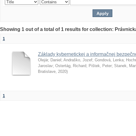
Showing 1 out of a total of 1 results for collection: Právnick
1
Základy kybernetickej a informačnej bezpečno
Olejár, Daniel
;
Andraško, Jozef
;
Gondová, Lenka
;
Hoch
Jaroslav
;
Ostertág, Richard
;
Pištek, Peter
;
Stanek, Mar
Bratislave
,
2020
)
1