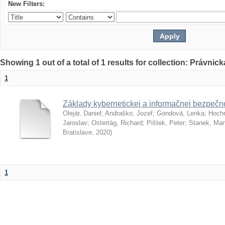
New Filters:
Showing 1 out of a total of 1 results for collection: Právnick
1
Základy kybernetickej a informačnej bezpečno
Olejár, Daniel
;
Andraško, Jozef
;
Gondová, Lenka
;
Hoch
Jaroslav
;
Ostertág, Richard
;
Pištek, Peter
;
Stanek, Mar
Bratislave
,
2020
)
1