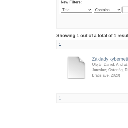
New Filters:
Showing 1 out of a total of 1 resu
1
Základy kyberneti
Olejár, Daniel
;
Andraš
Jaroslav
;
Ostertág, R
Bratislave
,
2020
)
1