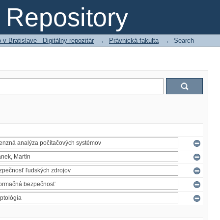
Repository
 Bratislave - Digitálny repozitár
→
Právnická fakulta
→
Search