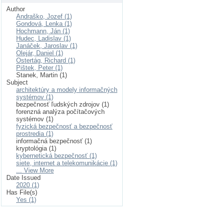
Author
Andraško, Jozef (1)
Gondová, Lenka (1)
Hochmann, Ján (1)
Hudec, Ladislav (1)
Janáček, Jaroslav (1)
Olejár, Daniel (1)
Ostertág, Richard (1)
Pištek, Peter (1)
Stanek, Martin (1)
Subject
architektúry a modely informačných
systémov (1)
bezpečnosť ľudských zdrojov (1)
forenzná analýza počítačových
systémov (1)
fyzická bezpečnosť a bezpečnosť
prostredia (1)
informačná bezpečnosť (1)
kryptológia (1)
kybernetická bezpečnosť (1)
siete, internet a telekomunikácie (1)
... View More
Date Issued
2020 (1)
Has File(s)
Yes (1)