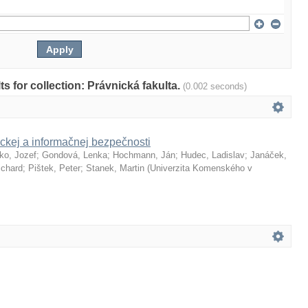
lts for collection: Právnická fakulta.
(0.002 seconds)
ckej a informačnej bezpečnosti
ko, Jozef
;
Gondová, Lenka
;
Hochmann, Ján
;
Hudec, Ladislav
;
Janáček,
ichard
;
Pištek, Peter
;
Stanek, Martin
(
Univerzita Komenského v