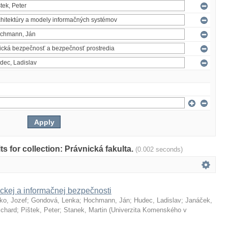
lts for collection: Právnická fakulta.
(0.002 seconds)
ckej a informačnej bezpečnosti
ko, Jozef
;
Gondová, Lenka
;
Hochmann, Ján
;
Hudec, Ladislav
;
Janáček,
ichard
;
Pištek, Peter
;
Stanek, Martin
(
Univerzita Komenského v