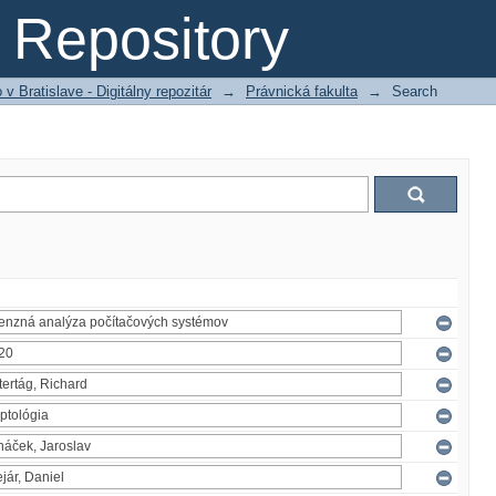
Repository
 Bratislave - Digitálny repozitár
→
Právnická fakulta
→
Search