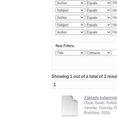
New Filters:
Showing 1 out of a total of 1 resu
1
Základy kyberneti
Olejár, Daniel
;
Andraš
Jaroslav
;
Ostertág, R
Bratislave
,
2020
)