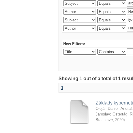
New Filters:
Showing 1 out of a total of 1 resu
1
Základy kyberneti
Olejár, Daniel
;
Andraš
Jaroslav
;
Ostertág, R
Bratislave
,
2020
)