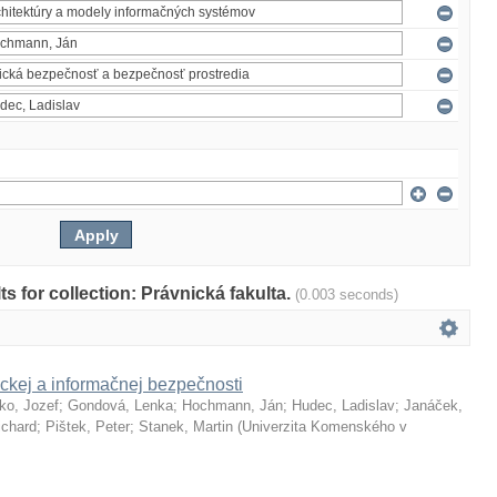
lts for collection: Právnická fakulta.
(0.003 seconds)
ckej a informačnej bezpečnosti
ko, Jozef
;
Gondová, Lenka
;
Hochmann, Ján
;
Hudec, Ladislav
;
Janáček,
ichard
;
Pištek, Peter
;
Stanek, Martin
(
Univerzita Komenského v