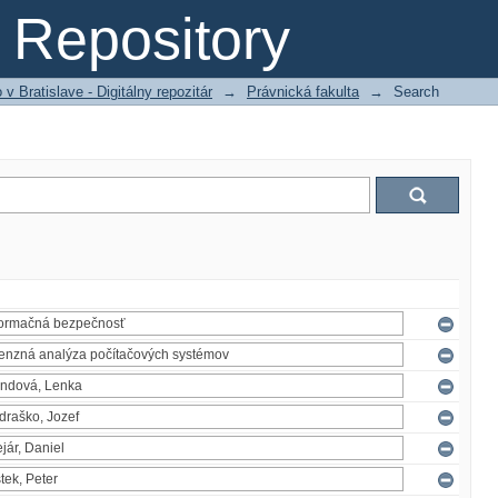
Repository
 Bratislave - Digitálny repozitár
→
Právnická fakulta
→
Search