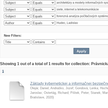
New Filters:
Showing 1 out of a total of 1 results for collection: Právnick
1
Základy kybernetickej a informačnej bezpečno
Olejár, Daniel
;
Andraško, Jozef
;
Gondová, Lenka
;
Hoch
Jaroslav
;
Ostertág, Richard
;
Pištek, Peter
;
Stanek, Mar
Bratislave
,
2020
)