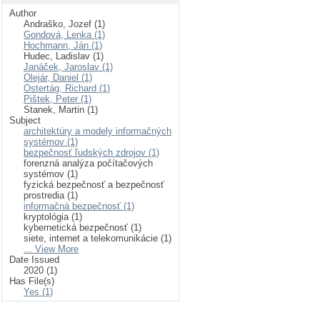
Author
Andraško, Jozef (1)
Gondová, Lenka (1)
Hochmann, Ján (1)
Hudec, Ladislav (1)
Janáček, Jaroslav (1)
Olejár, Daniel (1)
Ostertág, Richard (1)
Pištek, Peter (1)
Stanek, Martin (1)
Subject
architektúry a modely informačných
systémov (1)
bezpečnosť ľudských zdrojov (1)
forenzná analýza počítačových
systémov (1)
fyzická bezpečnosť a bezpečnosť
prostredia (1)
informačná bezpečnosť (1)
kryptológia (1)
kybernetická bezpečnosť (1)
siete, internet a telekomunikácie (1)
... View More
Date Issued
2020 (1)
Has File(s)
Yes (1)