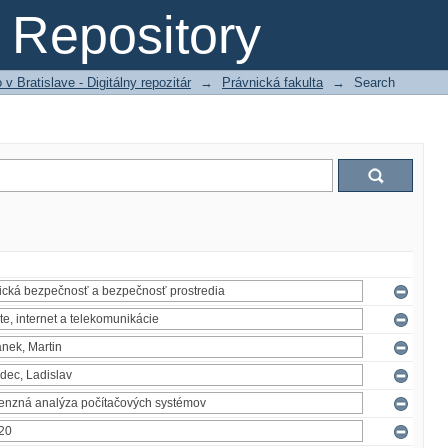
Repository
 Bratislave - Digitálny repozitár
→
Právnická fakulta
→
Search