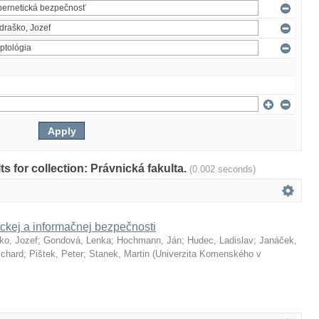
lts for collection: Právnická fakulta.
(0.002 seconds)
ckej a informačnej bezpečnosti
ko, Jozef
;
Gondová, Lenka
;
Hochmann, Ján
;
Hudec, Ladislav
;
Janáček,
ichard
;
Pištek, Peter
;
Stanek, Martin
(
Univerzita Komenského v