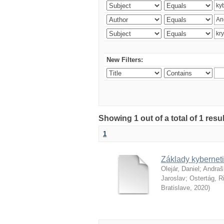
New Filters:
Showing 1 out of a total of 1 resu
1
Základy kyberneti
Olejár, Daniel
;
Andraš
Jaroslav
;
Ostertág, R
Bratislave
,
2020
)