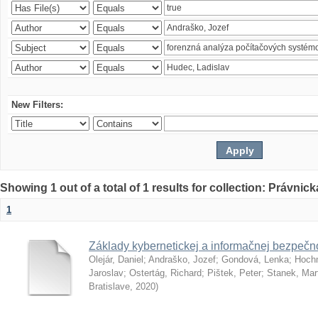
New Filters:
Showing 1 out of a total of 1 results for collection: Právnick
1
Základy kybernetickej a informačnej bezpečno
Olejár, Daniel
;
Andraško, Jozef
;
Gondová, Lenka
;
Hoch
Jaroslav
;
Ostertág, Richard
;
Pištek, Peter
;
Stanek, Mar
Bratislave
,
2020
)