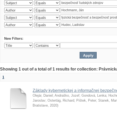
New Filters:
Showing 1 out of a total of 1 results for collection: Právnick
1
Základy kybernetickej a informačnej bezpečno
Olejár, Daniel
;
Andraško, Jozef
;
Gondová, Lenka
;
Hoch
Jaroslav
;
Ostertág, Richard
;
Pištek, Peter
;
Stanek, Mar
Bratislave
,
2020
)