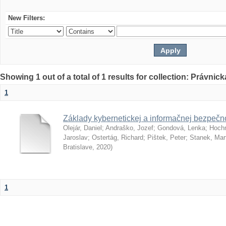
New Filters:
Showing 1 out of a total of 1 results for collection: Právnick
1
Základy kybernetickej a informačnej bezpečno
Olejár, Daniel
;
Andraško, Jozef
;
Gondová, Lenka
;
Hoch
Jaroslav
;
Ostertág, Richard
;
Pištek, Peter
;
Stanek, Mar
Bratislave
,
2020
)
1