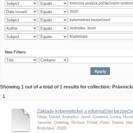
New Filters:
Showing 1 out of a total of 1 results for collection: Právnick
1
Základy kybernetickej a informačnej bezpečno
Olejár, Daniel
;
Andraško, Jozef
;
Gondová, Lenka
;
Hoch
Jaroslav
;
Ostertág, Richard
;
Pištek, Peter
;
Stanek, Mar
Bratislave
,
2020
)