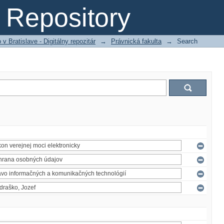
Repository
 Bratislave - Digitálny repozitár
→
Právnická fakulta
→
Search