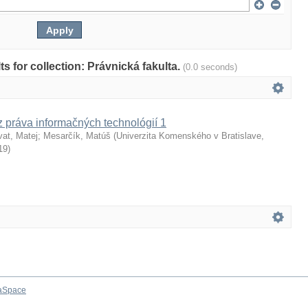
lts for collection: Právnická fakulta.
(0.0 seconds)
z práva informačných technológií 1
vat, Matej
;
Mesarčík, Matúš
(
Univerzita Komenského v Bratislave,
19
)
aSpace