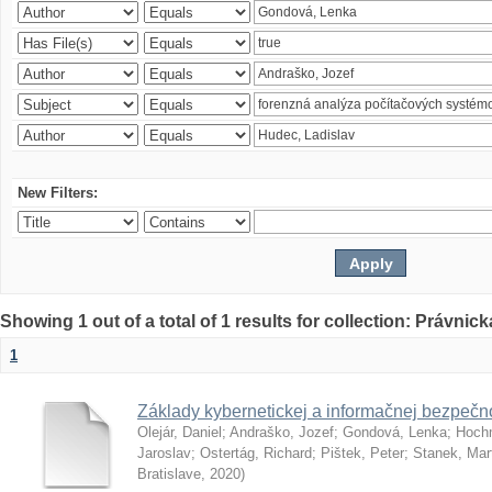
New Filters:
Showing 1 out of a total of 1 results for collection: Právnick
1
Základy kybernetickej a informačnej bezpečno
Olejár, Daniel
;
Andraško, Jozef
;
Gondová, Lenka
;
Hoch
Jaroslav
;
Ostertág, Richard
;
Pištek, Peter
;
Stanek, Mar
Bratislave
,
2020
)