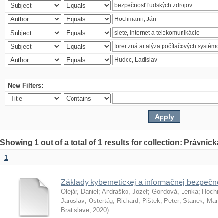
New Filters:
Showing 1 out of a total of 1 results for collection: Právnick
1
Základy kybernetickej a informačnej bezpečno
Olejár, Daniel
;
Andraško, Jozef
;
Gondová, Lenka
;
Hoch
Jaroslav
;
Ostertág, Richard
;
Pištek, Peter
;
Stanek, Mar
Bratislave
,
2020
)