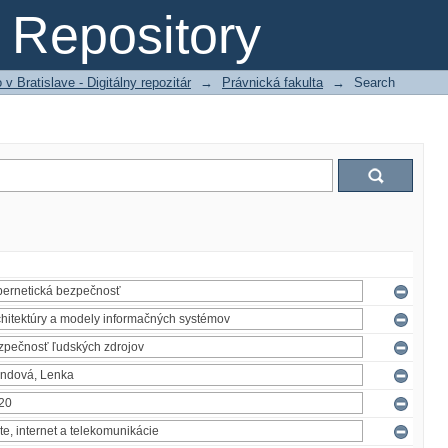
Repository
 Bratislave - Digitálny repozitár
→
Právnická fakulta
→
Search