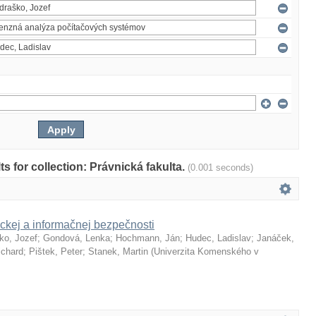
lts for collection: Právnická fakulta.
(0.001 seconds)
ckej a informačnej bezpečnosti
ko, Jozef
;
Gondová, Lenka
;
Hochmann, Ján
;
Hudec, Ladislav
;
Janáček,
ichard
;
Pištek, Peter
;
Stanek, Martin
(
Univerzita Komenského v