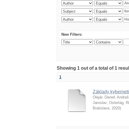
New Filters:
Showing 1 out of a total of 1 resu
1
Základy kyberneti
Olejár, Daniel
;
Andraš
Jaroslav
;
Ostertág, R
Bratislave
,
2020
)