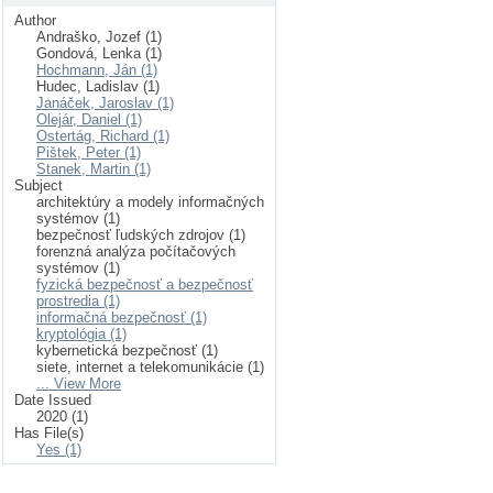
Author
Andraško, Jozef (1)
Gondová, Lenka (1)
Hochmann, Ján (1)
Hudec, Ladislav (1)
Janáček, Jaroslav (1)
Olejár, Daniel (1)
Ostertág, Richard (1)
Pištek, Peter (1)
Stanek, Martin (1)
Subject
architektúry a modely informačných
systémov (1)
bezpečnosť ľudských zdrojov (1)
forenzná analýza počítačových
systémov (1)
fyzická bezpečnosť a bezpečnosť
prostredia (1)
informačná bezpečnosť (1)
kryptológia (1)
kybernetická bezpečnosť (1)
siete, internet a telekomunikácie (1)
... View More
Date Issued
2020 (1)
Has File(s)
Yes (1)