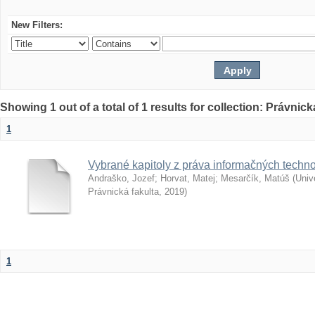
New Filters:
Showing 1 out of a total of 1 results for collection: Právnick
1
Vybrané kapitoly z práva informačných techno
Andraško, Jozef
;
Horvat, Matej
;
Mesarčík, Matúš
(
Univ
Právnická fakulta
,
2019
)
1