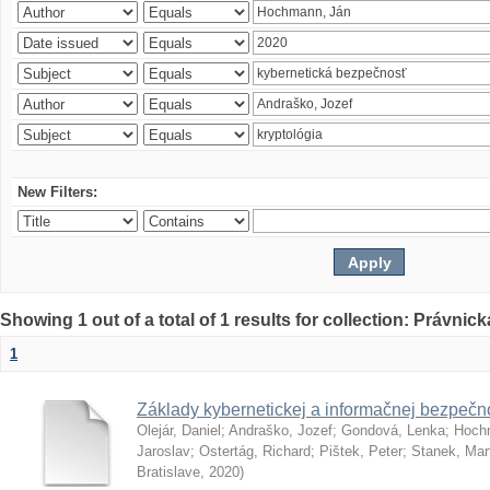
New Filters:
Showing 1 out of a total of 1 results for collection: Právnick
1
Základy kybernetickej a informačnej bezpečno
Olejár, Daniel
;
Andraško, Jozef
;
Gondová, Lenka
;
Hoch
Jaroslav
;
Ostertág, Richard
;
Pištek, Peter
;
Stanek, Mar
Bratislave
,
2020
)