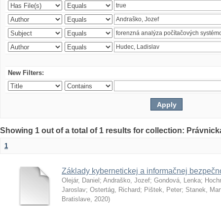
New Filters:
Showing 1 out of a total of 1 results for collection: Právnick
1
Základy kybernetickej a informačnej bezpečno
Olejár, Daniel
;
Andraško, Jozef
;
Gondová, Lenka
;
Hoch
Jaroslav
;
Ostertág, Richard
;
Pištek, Peter
;
Stanek, Mar
Bratislave
,
2020
)