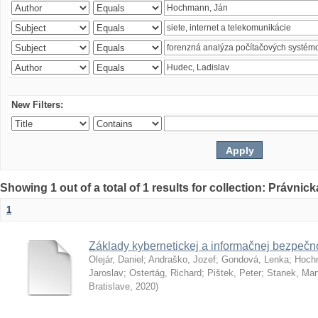
New Filters:
Showing 1 out of a total of 1 results for collection: Právnick
1
Základy kybernetickej a informačnej bezpečno
Olejár, Daniel
;
Andraško, Jozef
;
Gondová, Lenka
;
Hoch
Jaroslav
;
Ostertág, Richard
;
Pištek, Peter
;
Stanek, Mar
Bratislave
,
2020
)