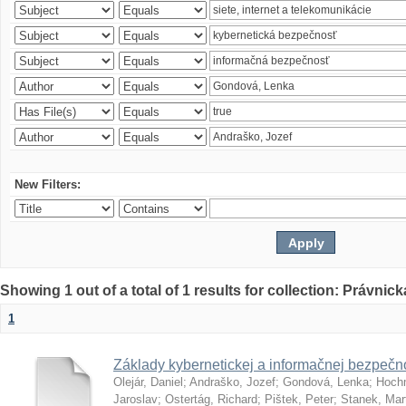
New Filters:
Showing 1 out of a total of 1 results for collection: Právnick
1
Základy kybernetickej a informačnej bezpečno
Olejár, Daniel
;
Andraško, Jozef
;
Gondová, Lenka
;
Hoch
Jaroslav
;
Ostertág, Richard
;
Pištek, Peter
;
Stanek, Mar