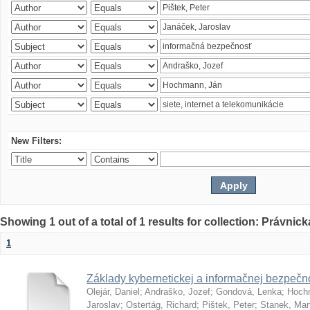
New Filters:
Showing 1 out of a total of 1 results for collection: Právnick
1
Základy kybernetickej a informačnej bezpečno
Olejár, Daniel
;
Andraško, Jozef
;
Gondová, Lenka
;
Hoch
Jaroslav
;
Ostertág, Richard
;
Pištek, Peter
;
Stanek, Mar