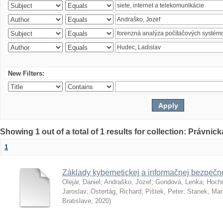
New Filters:
Showing 1 out of a total of 1 results for collection: Právnick
1
Základy kybernetickej a informačnej bezpečno
Olejár, Daniel
;
Andraško, Jozef
;
Gondová, Lenka
;
Hoch
Jaroslav
;
Ostertág, Richard
;
Pištek, Peter
;
Stanek, Mar
Bratislave
,
2020
)