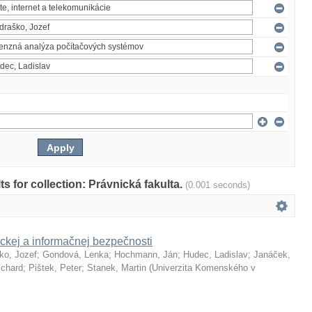
lts for collection: Právnická fakulta.
(0.001 seconds)
ckej a informačnej bezpečnosti
ko, Jozef
;
Gondová, Lenka
;
Hochmann, Ján
;
Hudec, Ladislav
;
Janáček,
ichard
;
Pištek, Peter
;
Stanek, Martin
(
Univerzita Komenského v