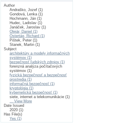
Author
Andraško, Jozef (1)
Gondová, Lenka (1)
Hochmann, Ján (1)
Hudec, Ladislav (1)
Janáček, Jaroslav (1)
Olejár, Daniel (1)
Ostertág, Richard (1)
Pištek, Peter (1)
Stanek, Martin (1)
Subject
architektúry a modely informačných
systémov (1)
bezpečnosť ľudských zdrojov (1)
forenzná analýza počítačových
systémov (1)
fyzická bezpečnosť a bezpečnosť
prostredia (1)
informačná bezpečnosť (1)
kryptológia (1)
kybernetická bezpečnosť (1)
siete, internet a telekomunikácie (1)
... View More
Date Issued
2020 (1)
Has File(s)
Yes (1)