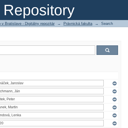
Repository
 Bratislave - Digitálny repozitár
→
Právnická fakulta
→
Search