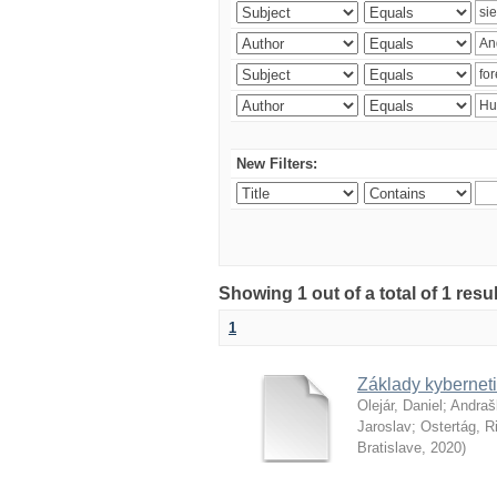
New Filters:
Showing 1 out of a total of 1 resu
1
Základy kyberneti
Olejár, Daniel
;
Andraš
Jaroslav
;
Ostertág, R
Bratislave
,
2020
)