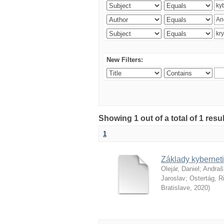
New Filters:
Showing 1 out of a total of 1 resu
1
Základy kyberneti
Olejár, Daniel
;
Andraš
Jaroslav
;
Ostertág, R
Bratislave
,
2020
)