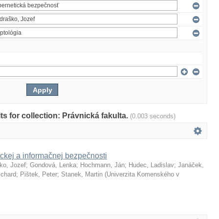
lts for collection: Právnická fakulta.
(0.003 seconds)
ckej a informačnej bezpečnosti
ko, Jozef
;
Gondová, Lenka
;
Hochmann, Ján
;
Hudec, Ladislav
;
Janáček,
ichard
;
Pištek, Peter
;
Stanek, Martin
(
Univerzita Komenského v