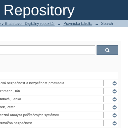
Repository
 Bratislave - Digitálny repozitár
→
Právnická fakulta
→
Search