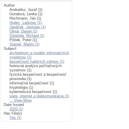
Author
Andraško, Jozef (1)
Gondová, Lenka (1)
Hochmann, Ján (1)
Hudec, Ladislav (1)
Janáček, Jaroslav (1)
Olejár, Daniel (1)
Ostertág, Richard (1)
Pištek, Peter (1)
Stanek, Martin (1)
Subject
architektúry a modely informačných
systémov (1)
bezpečnosť ľudských zdrojov (1)
forenzná analýza počítačových
systémov (1)
fyzická bezpečnosť a bezpečnosť
prostredia (1)
informačná bezpečnosť (1)
kryptológia (1)
kybernetická bezpečnosť (1)
siete, internet a telekomunikácie (1)
... View More
Date Issued
2020 (1)
Has File(s)
Yes (1)