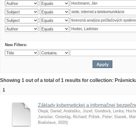
New Filters:
Showing 1 out of a total of 1 results for collection: Právnick
1
Základy kybernetickej a informačnej bezpečno
Olejár, Daniel
;
Andraško, Jozef
;
Gondová, Lenka
;
Hoch
Jaroslav
;
Ostertág, Richard
;
Pištek, Peter
;
Stanek, Mar
Bratislave
,
2020
)