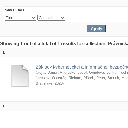
New Filters:
Showing 1 out of a total of 1 results for collection: Právnick
1
Základy kybernetickej a informačnej bezpečno
Olejár, Daniel
;
Andraško, Jozef
;
Gondová, Lenka
;
Hoch
Jaroslav
;
Ostertág, Richard
;
Pištek, Peter
;
Stanek, Mar
Bratislave
,
2020
)
1