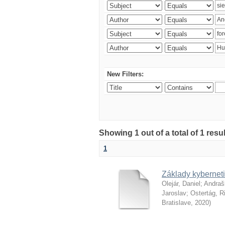
New Filters:
Showing 1 out of a total of 1 resu
1
Základy kyberneti
Olejár, Daniel
;
Andraš
Jaroslav
;
Ostertág, R
Bratislave
,
2020
)