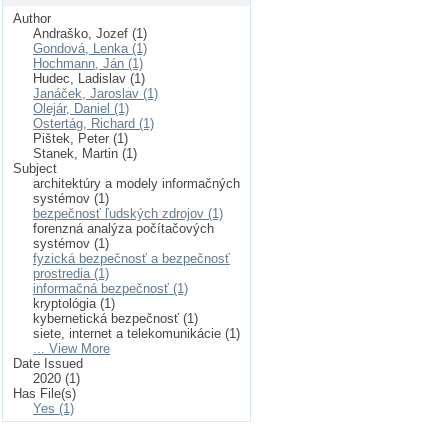
Author
Andraško, Jozef (1)
Gondová, Lenka (1)
Hochmann, Ján (1)
Hudec, Ladislav (1)
Janáček, Jaroslav (1)
Olejár, Daniel (1)
Ostertág, Richard (1)
Pištek, Peter (1)
Stanek, Martin (1)
Subject
architektúry a modely informačných
systémov (1)
bezpečnosť ľudských zdrojov (1)
forenzná analýza počítačových
systémov (1)
fyzická bezpečnosť a bezpečnosť
prostredia (1)
informačná bezpečnosť (1)
kryptológia (1)
kybernetická bezpečnosť (1)
siete, internet a telekomunikácie (1)
... View More
Date Issued
2020 (1)
Has File(s)
Yes (1)