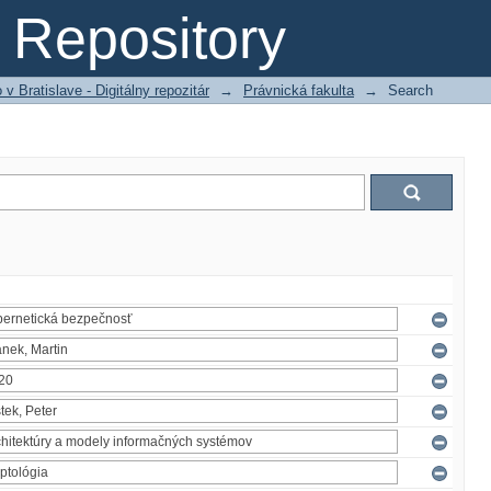
Repository
 Bratislave - Digitálny repozitár
→
Právnická fakulta
→
Search