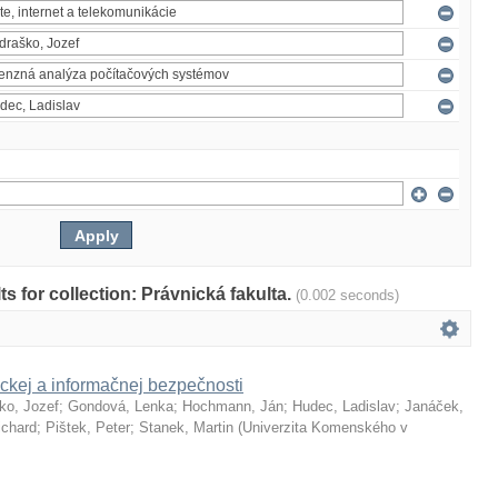
lts for collection: Právnická fakulta.
(0.002 seconds)
ckej a informačnej bezpečnosti
ko, Jozef
;
Gondová, Lenka
;
Hochmann, Ján
;
Hudec, Ladislav
;
Janáček,
ichard
;
Pištek, Peter
;
Stanek, Martin
(
Univerzita Komenského v