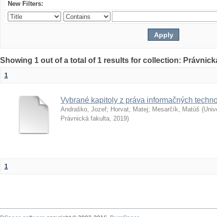
New Filters:
Showing 1 out of a total of 1 results for collection: Právnick
1
Vybrané kapitoly z práva informačných techno
Andraško, Jozef
;
Horvat, Matej
;
Mesarčík, Matúš
(
Univ
Právnická fakulta
,
2019
)
1