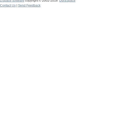
DSpace software
copyright © 2002-2016
DuraSpace
Contact Us
|
Send Feedback