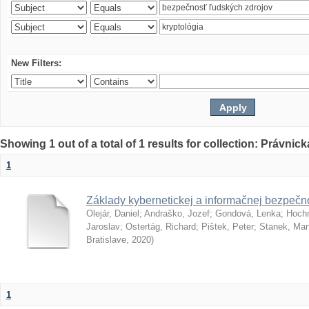
New Filters:
Showing 1 out of a total of 1 results for collection: Právnick
1
Základy kybernetickej a informačnej bezpečno
Olejár, Daniel
;
Andraško, Jozef
;
Gondová, Lenka
;
Hoch
Jaroslav
;
Ostertág, Richard
;
Pištek, Peter
;
Stanek, Mar
Bratislave
,
2020
)
1