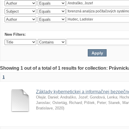
New Filters:
Showing 1 out of a total of 1 results for collection: Právnick
1
Základy kybernetickej a informačnej bezpečno
Olejár, Daniel
;
Andraško, Jozef
;
Gondová, Lenka
;
Hoch
Jaroslav
;
Ostertág, Richard
;
Pištek, Peter
;
Stanek, Mar
Bratislave
,
2020
)