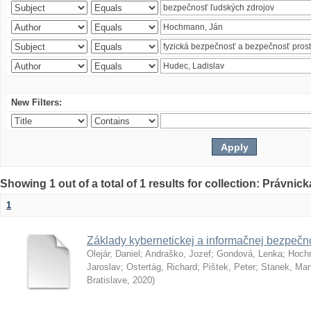
New Filters:
Showing 1 out of a total of 1 results for collection: Právnick
1
Základy kybernetickej a informačnej bezpečno
Olejár, Daniel
;
Andraško, Jozef
;
Gondová, Lenka
;
Hoch
Jaroslav
;
Ostertág, Richard
;
Pištek, Peter
;
Stanek, Mar
Bratislave
,
2020
)