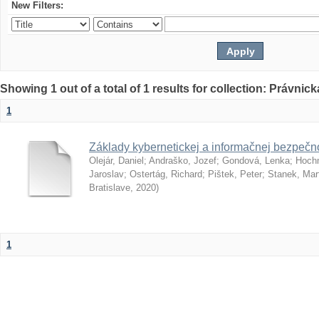
New Filters:
Showing 1 out of a total of 1 results for collection: Právnick
1
Základy kybernetickej a informačnej bezpečno
Olejár, Daniel
;
Andraško, Jozef
;
Gondová, Lenka
;
Hoch
Jaroslav
;
Ostertág, Richard
;
Pištek, Peter
;
Stanek, Mar
Bratislave
,
2020
)
1