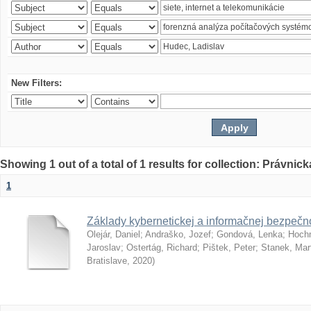
New Filters:
Showing 1 out of a total of 1 results for collection: Právnick
1
Základy kybernetickej a informačnej bezpečno
Olejár, Daniel
;
Andraško, Jozef
;
Gondová, Lenka
;
Hoch
Jaroslav
;
Ostertág, Richard
;
Pištek, Peter
;
Stanek, Mar
Bratislave
,
2020
)