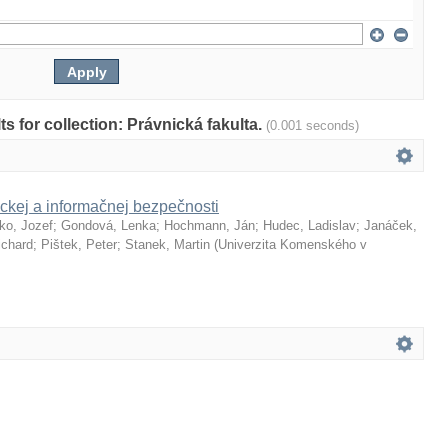
lts for collection: Právnická fakulta.
(0.001 seconds)
ckej a informačnej bezpečnosti
ko, Jozef
;
Gondová, Lenka
;
Hochmann, Ján
;
Hudec, Ladislav
;
Janáček,
ichard
;
Pištek, Peter
;
Stanek, Martin
(
Univerzita Komenského v