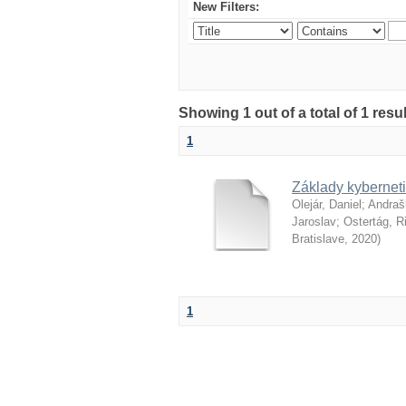
New Filters:
Showing 1 out of a total of 1 resu
1
Základy kyberneti
Olejár, Daniel
;
Andraš
Jaroslav
;
Ostertág, R
Bratislave
,
2020
)
1