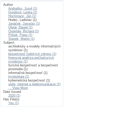
Author
Andraško, Jozef (1)
Gondová, Lenka (1)
Hochmann, Ján (1)
Hudec, Ladislav (1)
Janáček, Jaroslav (1)
Olejár, Daniel (1)
Ostertág, Richard (1)
Pištek, Peter (1)
Stanek, Martin (1)
Subject
architektúry a modely informačných
systémov (1)
bezpečnosť ľudských zdrojov (1)
forenzná analýza počítačových
systémov (1)
fyzická bezpečnosť a bezpečnosť
prostredia (1)
informačná bezpečnosť (1)
kryptológia (1)
kybernetická bezpečnosť (1)
siete, internet a telekomunikácie (1)
... View More
Date Issued
2020 (1)
Has File(s)
Yes (1)