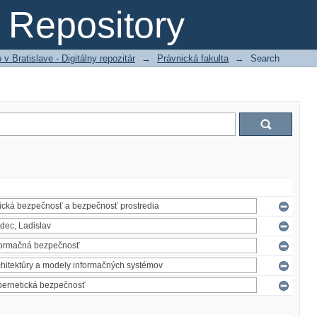
Repository
 Bratislave - Digitálny repozitár
→
Právnická fakulta
→
Search