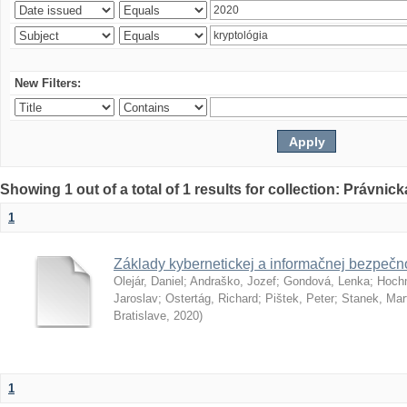
New Filters:
Showing 1 out of a total of 1 results for collection: Právnick
1
Základy kybernetickej a informačnej bezpečno
Olejár, Daniel
;
Andraško, Jozef
;
Gondová, Lenka
;
Hoch
Jaroslav
;
Ostertág, Richard
;
Pištek, Peter
;
Stanek, Mar
Bratislave
,
2020
)
1