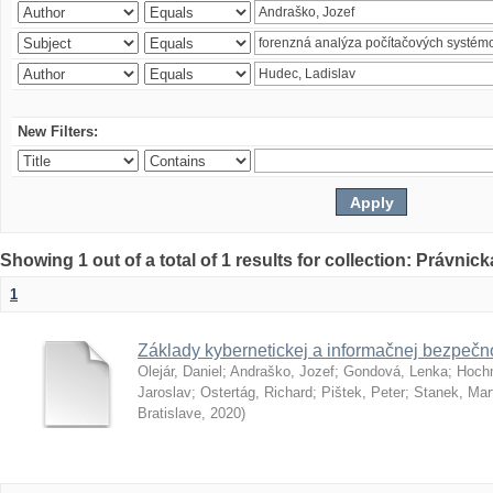
New Filters:
Showing 1 out of a total of 1 results for collection: Právnick
1
Základy kybernetickej a informačnej bezpečno
Olejár, Daniel
;
Andraško, Jozef
;
Gondová, Lenka
;
Hoch
Jaroslav
;
Ostertág, Richard
;
Pištek, Peter
;
Stanek, Mar
Bratislave
,
2020
)