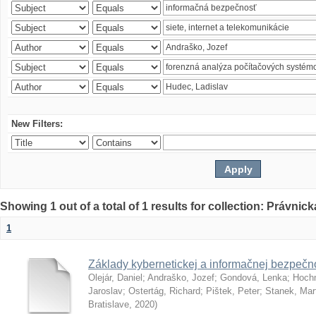
New Filters:
Showing 1 out of a total of 1 results for collection: Právnick
1
Základy kybernetickej a informačnej bezpečno
Olejár, Daniel
;
Andraško, Jozef
;
Gondová, Lenka
;
Hoch
Jaroslav
;
Ostertág, Richard
;
Pištek, Peter
;
Stanek, Mar
Bratislave
,
2020
)