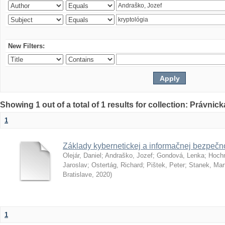
New Filters:
Showing 1 out of a total of 1 results for collection: Právnick
1
Základy kybernetickej a informačnej bezpečno
Olejár, Daniel
;
Andraško, Jozef
;
Gondová, Lenka
;
Hoch
Jaroslav
;
Ostertág, Richard
;
Pištek, Peter
;
Stanek, Mar
Bratislave
,
2020
)
1