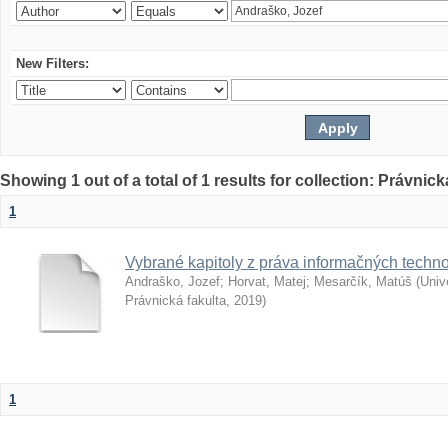
New Filters:
Showing 1 out of a total of 1 results for collection: Právnick
1
Vybrané kapitoly z práva informačných techno
Andraško, Jozef
;
Horvat, Matej
;
Mesarčík, Matúš
(
Univ
Právnická fakulta
,
2019
)
1