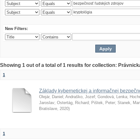
New Filters:
Showing 1 out of a total of 1 results for collection: Právnick
1
Základy kybernetickej a informačnej bezpečno
Olejár, Daniel
;
Andraško, Jozef
;
Gondová, Lenka
;
Hoch
Jaroslav
;
Ostertág, Richard
;
Pištek, Peter
;
Stanek, Mar
Bratislave
,
2020
)
1