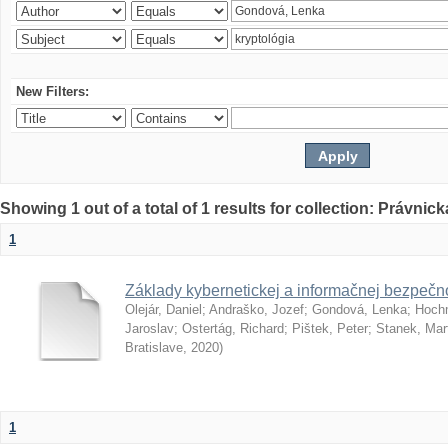
New Filters:
Showing 1 out of a total of 1 results for collection: Právnick
1
Základy kybernetickej a informačnej bezpečno
Olejár, Daniel
;
Andraško, Jozef
;
Gondová, Lenka
;
Hoch
Jaroslav
;
Ostertág, Richard
;
Pištek, Peter
;
Stanek, Mar
Bratislave
,
2020
)
1