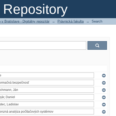
Repository
 Bratislave - Digitálny repozitár
→
Právnická fakulta
→
Search