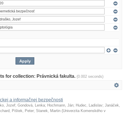
lts for collection: Právnická fakulta.
(0.002 seconds)
ckej a informačnej bezpečnosti
ko, Jozef
;
Gondová, Lenka
;
Hochmann, Ján
;
Hudec, Ladislav
;
Janáček,
ichard
;
Pištek, Peter
;
Stanek, Martin
(
Univerzita Komenského v