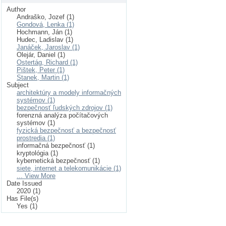
Author
Andraško, Jozef (1)
Gondová, Lenka (1)
Hochmann, Ján (1)
Hudec, Ladislav (1)
Janáček, Jaroslav (1)
Olejár, Daniel (1)
Ostertág, Richard (1)
Pištek, Peter (1)
Stanek, Martin (1)
Subject
architektúry a modely informačných
systémov (1)
bezpečnosť ľudských zdrojov (1)
forenzná analýza počítačových
systémov (1)
fyzická bezpečnosť a bezpečnosť
prostredia (1)
informačná bezpečnosť (1)
kryptológia (1)
kybernetická bezpečnosť (1)
siete, internet a telekomunikácie (1)
... View More
Date Issued
2020 (1)
Has File(s)
Yes (1)