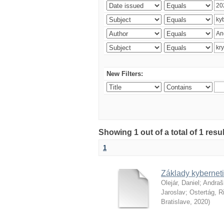
New Filters:
Showing 1 out of a total of 1 resu
1
Základy kyberneti
Olejár, Daniel
;
Andraš
Jaroslav
;
Ostertág, R
Bratislave
,
2020
)