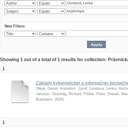
New Filters:
Showing 1 out of a total of 1 results for collection: Právnick
1
Základy kybernetickej a informačnej bezpečno
Olejár, Daniel
;
Andraško, Jozef
;
Gondová, Lenka
;
Hoch
Jaroslav
;
Ostertág, Richard
;
Pištek, Peter
;
Stanek, Mar
Bratislave
,
2020
)
1