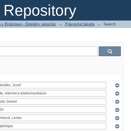
Repository
 Bratislave - Digitálny repozitár
→
Právnická fakulta
→
Search