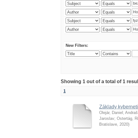
New Filters:
Showing 1 out of a total of 1 resu
1
Základy kyberneti
Olejár, Daniel
;
Andraš
Jaroslav
;
Ostertág, R
Bratislave
,
2020
)