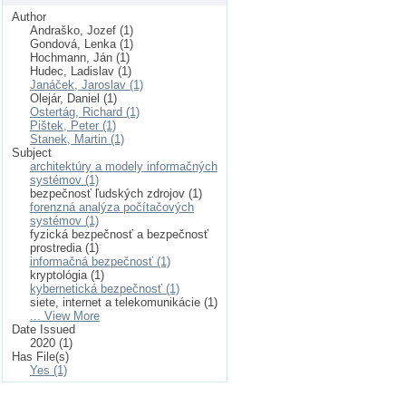
Author
Andraško, Jozef (1)
Gondová, Lenka (1)
Hochmann, Ján (1)
Hudec, Ladislav (1)
Janáček, Jaroslav (1)
Olejár, Daniel (1)
Ostertág, Richard (1)
Pištek, Peter (1)
Stanek, Martin (1)
Subject
architektúry a modely informačných
systémov (1)
bezpečnosť ľudských zdrojov (1)
forenzná analýza počítačových
systémov (1)
fyzická bezpečnosť a bezpečnosť
prostredia (1)
informačná bezpečnosť (1)
kryptológia (1)
kybernetická bezpečnosť (1)
siete, internet a telekomunikácie (1)
... View More
Date Issued
2020 (1)
Has File(s)
Yes (1)