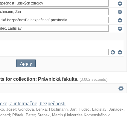
lts for collection: Právnická fakulta.
(0.002 seconds)
ckej a informačnej bezpečnosti
ko, Jozef
;
Gondová, Lenka
;
Hochmann, Ján
;
Hudec, Ladislav
;
Janáček,
ichard
;
Pištek, Peter
;
Stanek, Martin
(
Univerzita Komenského v