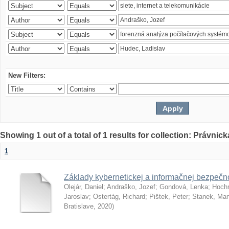
New Filters:
Showing 1 out of a total of 1 results for collection: Právnick
1
Základy kybernetickej a informačnej bezpečno
Olejár, Daniel
;
Andraško, Jozef
;
Gondová, Lenka
;
Hoch
Jaroslav
;
Ostertág, Richard
;
Pištek, Peter
;
Stanek, Mar
Bratislave
,
2020
)