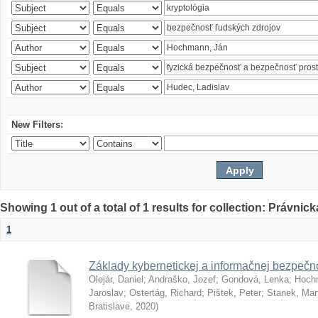
New Filters:
Showing 1 out of a total of 1 results for collection: Právnick
1
Základy kybernetickej a informačnej bezpečno
Olejár, Daniel
;
Andraško, Jozef
;
Gondová, Lenka
;
Hoch
Jaroslav
;
Ostertág, Richard
;
Pištek, Peter
;
Stanek, Mar
Bratislave
,
2020
)