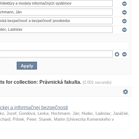
lts for collection: Právnická fakulta.
(0.001 seconds)
ckej a informačnej bezpečnosti
ko, Jozef
;
Gondová, Lenka
;
Hochmann, Ján
;
Hudec, Ladislav
;
Janáček,
ichard
;
Pištek, Peter
;
Stanek, Martin
(
Univerzita Komenského v