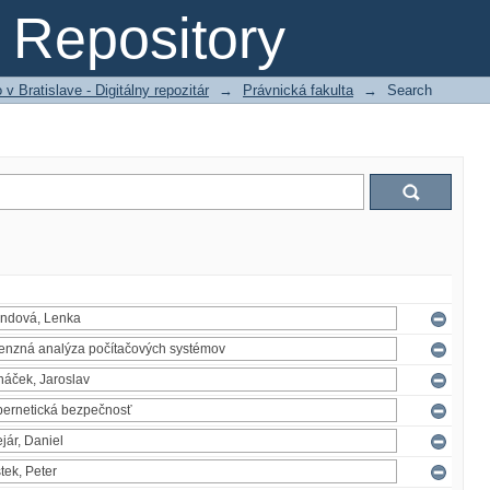
Repository
 Bratislave - Digitálny repozitár
→
Právnická fakulta
→
Search