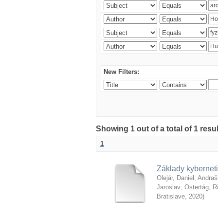
New Filters:
Showing 1 out of a total of 1 resu
1
Základy kyberneti
Olejár, Daniel
;
Andraš
Jaroslav
;
Ostertág, R
Bratislave
,
2020
)