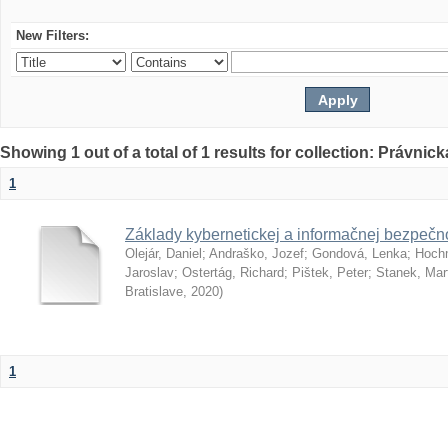
New Filters:
Showing 1 out of a total of 1 results for collection: Právnick
1
Základy kybernetickej a informačnej bezpečno
Olejár, Daniel
;
Andraško, Jozef
;
Gondová, Lenka
;
Hoch
Jaroslav
;
Ostertág, Richard
;
Pištek, Peter
;
Stanek, Mar
Bratislave
,
2020
)
1